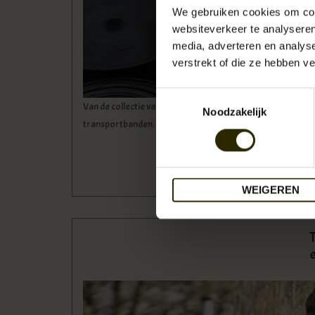
We gebruiken cookies om cont
websiteverkeer te analyseren
media, adverteren en analys
verstrekt of die ze hebben v
Toestemmingsselectie
Van de collectie van Kazmok werden we bij Urban Bozz hee
Noodzakelijk
transportbanden.
WEIGEREN