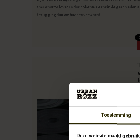
there not to love? En dus doken we eens in de geschiedenis
terug ging dan we hadden verwacht.
Toestemming
Deze website maakt gebruik