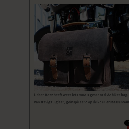
Urban Bozz heeft weer iets moois gescoord: de biker bag-
van stevig tuigleer, geïnspireerd op de koerierstassen van