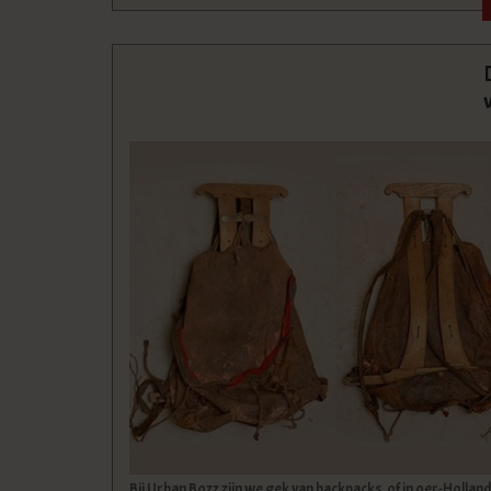
Bij Urban Bozz zijn we gek van backpacks, of in oer-Holla