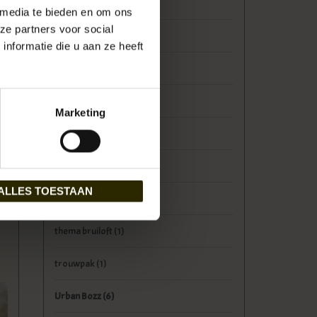
orange fire
(2)
 media te bieden en om ons
ze partners voor social
Peaky Blinders
(4)
nformatie die u aan ze heeft
Ruitertassen
(4)
samenwerking
(2)
Marketing
schooltas
(5)
schoudertas
(6)
ALLES TOESTAAN
stoer
(4)
thema bruiloft
(1)
trouwpak
(1)
Urban Bozz
(6)