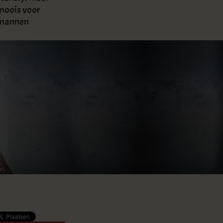
moois voor
mannen