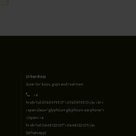
Urban Bozz
Gear for boys, guys and real men
<a
href="tel:0765979517">0765979517</a> <br>
<span class="glyphicon glyphicon-earphone">
</span> <a
href="tel:0648122107">0648122107</a>
(Whatsapp)