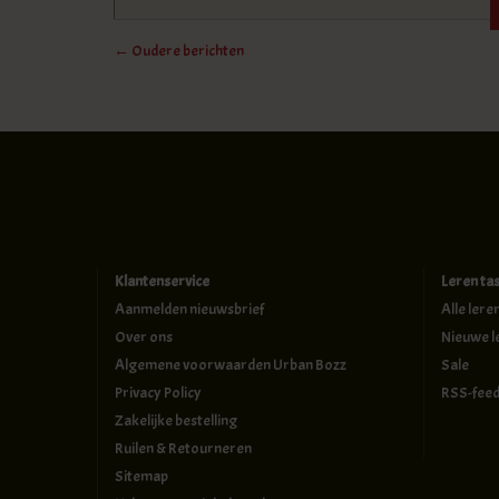
← Oudere berichten
Klantenservice
Leren ta
Aanmelden nieuwsbrief
Alle lere
Over ons
Nieuwe l
Algemene voorwaarden Urban Bozz
Sale
Privacy Policy
RSS-fee
Zakelijke bestelling
Ruilen & Retourneren
Sitemap