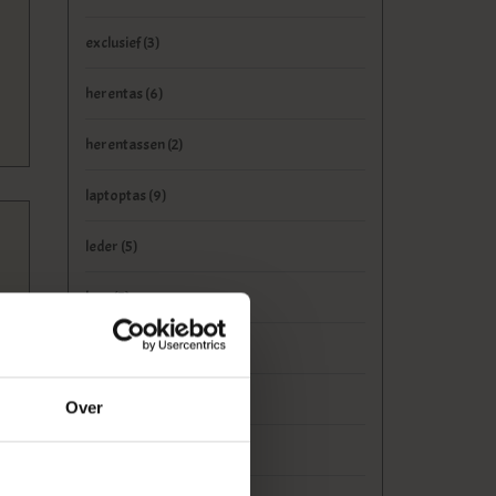
exclusief
(3)
herentas
(6)
herentassen
(2)
laptoptas
(9)
leder
(5)
leer
(5)
leerfabriek
(2)
leren tas
(5)
Over
Mannentas
(6)