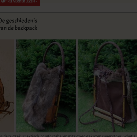
ARTIKEL VERDER LEZEN »
De geschiedenis
van de backpack
nds: de rugzak. Praktisch, comfortabel en mits goed gekozen superstoer; what’s