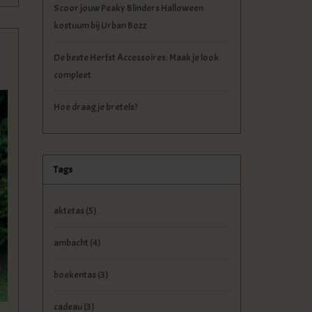
Scoor jouw Peaky Blinders Halloween
kostuum bij Urban Bozz
De beste Herfst Accessoires: Maak je look
compleet
Hoe draag je bretels?
Tags
aktetas
(5)
ambacht
(4)
boekentas
(3)
cadeau
(3)