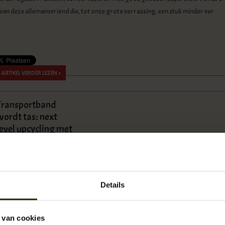
 van deze allemansvriend die, tot onze grote verrassing, een stuk minder ver
ARTIKEL VERDER LEZEN »
Transportband
wordt tas: next
level upcycling met
Kazmok
Details
 van cookies