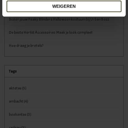
Vintage Stijl voor de Moderne Man bij Urban Bozz
WEIGEREN
Scoor jouw Peaky Blinders Halloween kostuum bij Urban Bozz
De beste Herfst Accessoires: Maak je look compleet
Hoe draag je bretels?
Tags
aktetas
(5)
ambacht
(4)
boekentas
(3)
cadeau
(3)