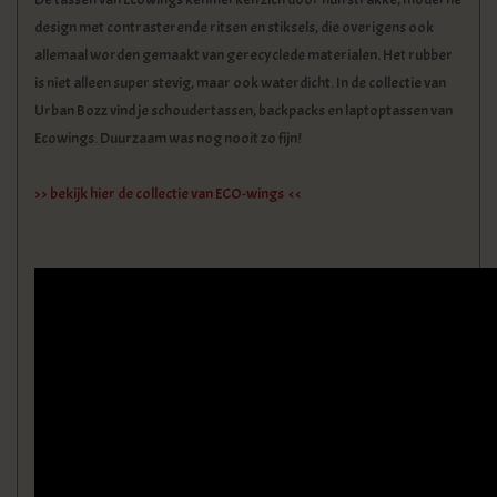
design met contrasterende ritsen en stiksels, die overigens ook
allemaal worden gemaakt van gerecyclede materialen. Het rubber
is niet alleen super stevig, maar ook waterdicht. In de collectie van
Urban Bozz vind je schoudertassen, backpacks en laptoptassen van
Ecowings. Duurzaam was nog nooit zo fijn!
>> bekijk hier de collectie van ECO-wings <<