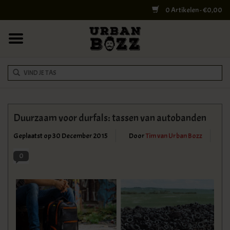
0 Artikelen - €0,00
HOME
COLLEGE BAGS
RUGZAKKEN
SCHOUDERTASSEN
Duurzaam voor durfals: tassen van autobanden
WERK & LAPTOPTASSEN
Geplaatst op
30 December 2015
Door
Tim van Urban Bozz
0
SHELBY BROTHERS
REISTASSEN
DOKTERSTASSEN