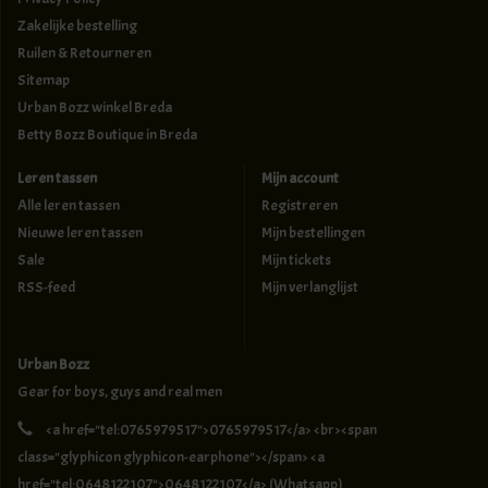
Zakelijke bestelling
Ruilen & Retourneren
Sitemap
Urban Bozz winkel Breda
Betty Bozz Boutique in Breda
Leren tassen
Mijn account
Alle leren tassen
Registreren
Nieuwe leren tassen
Mijn bestellingen
Sale
Mijn tickets
RSS-feed
Mijn verlanglijst
Urban Bozz
Gear for boys, guys and real men
<a href="tel:0765979517">0765979517</a> <br><span
class="glyphicon glyphicon-earphone"></span> <a
href="tel:0648122107">0648122107</a> (Whatsapp)