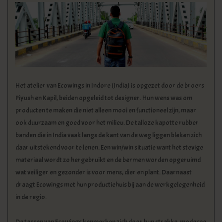
Het atelier van Ecowings in Indore (India) is opgezet door de broers
Piyush en Kapil, beiden opgeleid tot designer. Hun wens was om
producten te maken die niet alleen mooi en functioneel zijn, maar
ook duurzaam en goed voor het milieu. De talloze kapotte rubber
banden die in India vaak langs de kant van de weg liggen bleken zich
daar uitstekend voor te lenen. Een win/win situatie want het stevige
materiaal wordt zo hergebruikt en de bermen worden opgeruimd
wat veiliger en gezonder is voor mens, dier en plant. Daarnaast
draagt Ecowings met hun productiehuis bij aan de werkgelegenheid
in de regio.
De tassen van Ecowings kenmerken zich door hun strakke, moderne